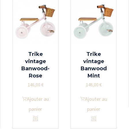
Trike
Trike
vintage
vintage
Banwood-
Banwood
Rose
Mint
146,00
€
146,00
€
Ajouter au
Ajouter au
panier
panier