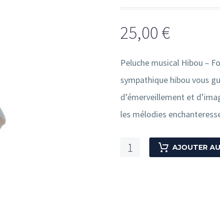
25,00
€
Peluche musical Hibou – Fo
sympathique hibou vous gui
d’émerveillement et d’imag
les mélodies enchanteresse
quantité
AJOUTER AU
de
Peluche
musical
Hibou