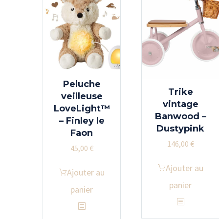
Peluche
Trike
veilleuse
vintage
LoveLight™
Banwood –
– Finley le
Dustypink
Faon
146,00
€
45,00
€
Ajouter au
Ajouter au
panier
panier