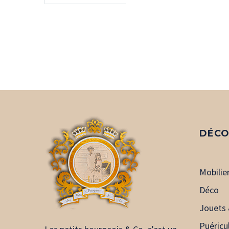
DÉCO
Mobilie
Déco
Jouets 
Puéricu